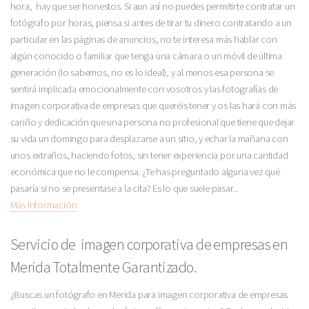
hora, hay que ser honestos. Si aun así no puedes permitirte contratar un
fotógrafo por horas, piensa si antes de tirar tu dinero contratando a un
particular en las páginas de anuncios, no te interesa más hablar con
algún conocido o familiar que tenga una cámara o un móvil de última
generación (lo sabemos, no es lo ideal), y al menos esa persona se
sentirá implicada emocionalmente con vosotros y las fotografías de
imagen corporativa de empresas que queréis tener y os las hará con más
cariño y dedicación que una persona no profesional que tiene que dejar
su vida un domingo para desplazarse a un sitio, y echar la mañana con
unos extraños, haciendo fotos, sin tener experiencia por una cantidad
económica que no le compensa. ¿Te has preguntado alguna vez qué
pasaría si no se presentase a la cita? Es lo que suele pasar...
Más Información
Servicio de imagen corporativa de empresas en
Merida Totalmente Garantizado.
¿Buscas un fotógrafo en Merida para imagen corporativa de empresas