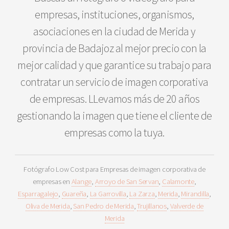
empresas, instituciones, organismos,
asociaciones en la ciudad de Merida y
provincia de Badajoz al mejor precio con la
mejor calidad y que garantice su trabajo para
contratar un servicio de imagen corporativa
de empresas. LLevamos más de 20 años
gestionando la imagen que tiene el cliente de
empresas como la tuya.
Fotógrafo Low Cost para Empresas de imagen corporativa de
empresas en
Alange
,
Arroyo de San Servan
,
Calamonte
,
Esparragalejo
,
Guareña
,
La Garrovilla
,
La Zarza
,
Merida
,
Mirandilla
,
Oliva de Merida
,
San Pedro de Merida
,
Trujillanos
,
Valverde de
Merida