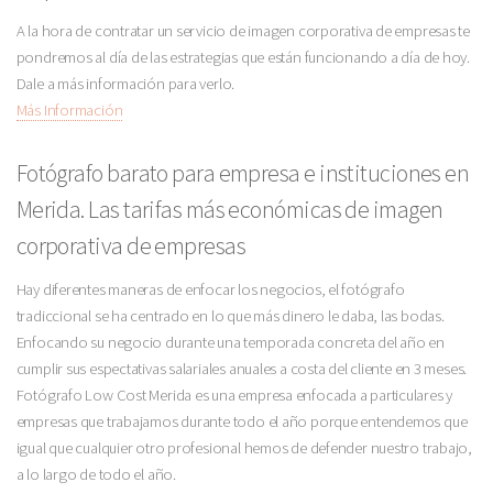
A la hora de contratar un servicio de imagen corporativa de empresas te
pondremos al día de las estrategias que están funcionando a día de hoy.
Dale a más información para verlo.
Más Información
Fotógrafo barato para empresa e instituciones en
Merida. Las tarifas más económicas de imagen
corporativa de empresas
Hay diferentes maneras de enfocar los negocios, el fotógrafo
tradiccional se ha centrado en lo que más dinero le daba, las bodas.
Enfocando su negocio durante una temporada concreta del año en
cumplir sus espectativas salariales anuales a costa del cliente en 3 meses.
Fotógrafo Low Cost Merida es una empresa enfocada a particulares y
empresas que trabajamos durante todo el año porque entendemos que
igual que cualquier otro profesional hemos de defender nuestro trabajo,
a lo largo de todo el año.