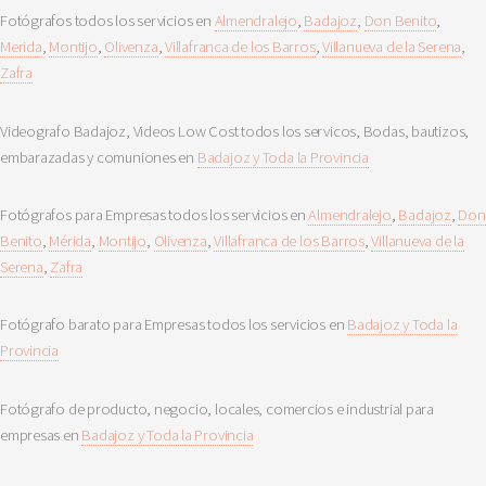
Fotógrafos todos los servicios en
Almendralejo
,
Badajoz
,
Don Benito
,
Merida
,
Montijo
,
Olivenza
,
Villafranca de los Barros
,
Villanueva de la Serena
,
Zafra
Videografo Badajoz, Videos Low Cost todos los servicos, Bodas, bautizos,
embarazadas y comuniones en
Badajoz y Toda la Provincia
Fotógrafos para Empresas todos los servicios en
Almendralejo
,
Badajoz
,
Don
Benito
,
Mérida
,
Montijo
,
Olivenza
,
Villafranca de los Barros
,
Villanueva de la
Serena
,
Zafra
Fotógrafo barato para Empresas todos los servicios en
Badajoz y Toda la
Provincia
Fotógrafo de producto, negocio, locales, comercios e industrial para
empresas en
Badajoz y Toda la Provincia