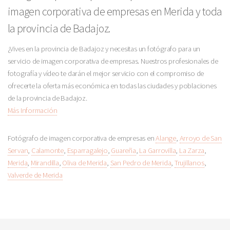
imagen corporativa de empresas en Merida y toda
la provincia de Badajoz.
¿Vives en la provincia de Badajoz y necesitas un fotógrafo para un
servicio de imagen corporativa de empresas. Nuestros profesionales de
fotografía y vídeo te darán el mejor servicio con el compromiso de
ofrecerte la oferta más económica en todas las ciudades y poblaciones
de la provincia de Badajoz.
Más Información
Fotógrafo de imagen corporativa de empresas en
Alange
,
Arroyo de San
Servan
,
Calamonte
,
Esparragalejo
,
Guareña
,
La Garrovilla
,
La Zarza
,
Merida
,
Mirandilla
,
Oliva de Merida
,
San Pedro de Merida
,
Trujillanos
,
Valverde de Merida