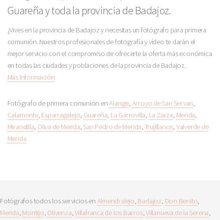
Guareña y toda la provincia de Badajoz.
¿Vives en la provincia de Badajoz y necesitas un fotógrafo para primera
comunión. Nuestros profesionales de fotografía y vídeo te darán el
mejor servicio con el compromiso de ofrecerte la oferta más económica
en todas las ciudades y poblaciones de la provincia de Badajoz.
Más Información
Fotógrafo de primera comunión en
Alange
,
Arroyo de San Servan
,
Calamonte
,
Esparragalejo
,
Guareña
,
La Garrovilla
,
La Zarza
,
Merida
,
Mirandilla
,
Oliva de Merida
,
San Pedro de Merida
,
Trujillanos
,
Valverde de
Merida
Fotógrafos todos los servicios en
Almendralejo
,
Badajoz
,
Don Benito
,
Merida
,
Montijo
,
Olivenza
,
Villafranca de los Barros
,
Villanueva de la Serena
,