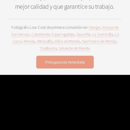
mejor calidad y que garantice su trabajo.
Fotógrafo Low Cost de primera comunión en
Alange
,
Arroyo de
San Servan
,
Calamonte
,
Esparragalejo
,
Guareña
,
La Garrovilla
,
La
Zarza
,
Merida
,
Mirandilla
,
Oliva de Merida
,
San Pedro de Merida
,
Trujillanos
,
Valverde de Merida
Presupuesto Inmediato