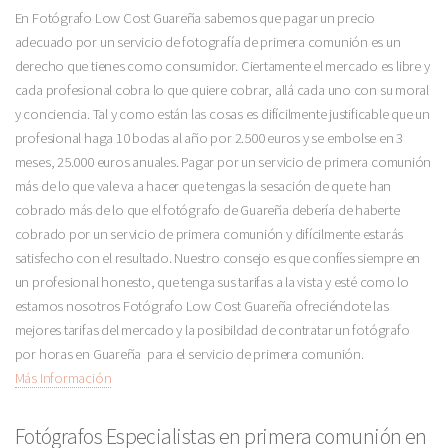
En Fotógrafo Low Cost Guareña sabemos que pagar un precio
adecuado por un servicio de fotografía de primera comunión es un
derecho que tienes como consumidor. Ciertamente el mercado es libre y
cada profesional cobra lo que quiere cobrar, allá cada uno con su moral
y conciencia. Tal y como están las cosas es difícilmente justificable que un
profesional haga 10 bodas al año por 2.500 euros y se embolse en 3
meses, 25.000 euros anuales. Pagar por un servicio de primera comunión
más de lo que vale va a hacer que tengas la sesación de que te han
cobrado más de lo que el fotógrafo de Guareña debería de haberte
cobrado por un servicio de primera comunión y difícilmente estarás
satisfecho con el resultado. Nuestro consejo es que confíes siempre en
un profesional honesto, que tenga sus tarifas a la vista y esté como lo
estamos nosotros Fotógrafo Low Cost Guareña ofreciéndote las
mejores tarifas del mercado y la posibildad de contratar un fotógrafo
por horas en Guareña para el servicio de primera comunión.
Más Información
Fotógrafos Especialistas en primera comunión en