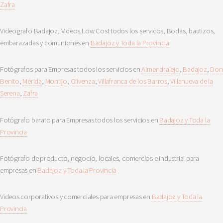
Zafra
Videografo Badajoz, Videos Low Cost todos los servicos, Bodas, bautizos,
embarazadas y comuniones en
Badajoz y Toda la Provincia
Fotógrafos para Empresas todos los servicios en
Almendralejo
,
Badajoz
,
Don
Benito
,
Mérida
,
Montijo
,
Olivenza
,
Villafranca de los Barros
,
Villanueva de la
Serena
,
Zafra
Fotógrafo barato para Empresas todos los servicios en
Badajoz y Toda la
Provincia
Fotógrafo de producto, negocio, locales, comercios e industrial para
empresas en
Badajoz y Toda la Provincia
Videos corporativos y comerciales para empresas en
Badajoz y Toda la
Provincia