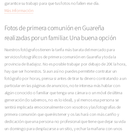
garantice su trabajo para que tus fotos no fallen ese día.
Más Información
Fotos de primera comunión en Guareña
realizadas por un familiar. Una buena opción
Nuestros fotógrafos tienen la tarifa más barata del mercado para
servicios fotográficos de primera comunión en Guareña y toda la
provincia de Badajoz. No es posible trabajar por debajo de 20€ la hora,
hay que ser honestos. Si aun así no puedes permitirte contratar un
fotógrafo por horas, piensa si antes de tirar tu dinero contratando a un
particular en las páginas de anuncios, no te interesa más hablar con
algún conocido o familiar que tenga una cámara o un móvil de última
generación (lo sabemos, no es lo ideal), y al menos esa persona se
sentirá implicada emocionalmente con vosotros y las fotografías de
primera comunión que queréis tener y os las hará con más cariño y
dedicación que una persona no profesional que tiene que dejar su vida
un domingo para desplazarse a un sitio, y echar la mañana con unos