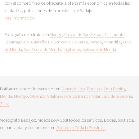
con el compromiso de ofrecerte la oferta más económica en todas las
ciudades y poblaciones de la provincia de Badajoz.
Más Información
Fotógrafo de retratos en
Alange
,
Arroyo de San Servan
,
Calamonte
,
Esparragalejo
,
Guareña
,
La Garrovilla
,
La Zarza
,
Merida
,
Mirandilla
,
Oliva
de Merida
,
San Pedro de Merida
,
Trujillanos
,
Valverde de Merida
Fotógrafos todos los servicios en
Almendralejo
,
Badajoz
,
Don Benito
,
Merida
,
Montijo
,
Olivenza
,
Villafranca de los Barros
,
Villanueva de la Serena
,
Zafra
Videografo Badajoz, Videos Low Cost todos los servicos, Bodas, bautizos,
embarazadas y comuniones en
Badajoz y Toda la Provincia