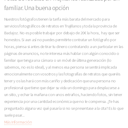
familiar. Una buena opción
Nuestros fotógrafos tienen la tarifa más barata del mercado para
servicios fotográficos de retratos en Trujillanos y toda la provincia de
Badajoz. No es posible trabajar por debajo de 20€ la hora, hay que ser
honestos. Si aun así no puedes permitirte contratar un fotógrafo por
horas, piensa si antes de tirar tu dinero contratando a un particular en las
páginas de anuncios, no te interesa más hablar con algún conocido o
familiar que tenga una cámara o un móvil de última generación (lo
sabemos, no es lo ideal), y al menos esa persona se sentirá implicada
emocionalmente con vosotros y las fotografías de retratos que queréis
tener y os las hará con más cariño y dedicación que una persona no
profesional que tiene que dejar su vida un domingo para desplazarse a
un sitio, y echar la mañana con unos extraños, haciendo fotos, sin tener
experiencia por una cantidad económica que no le compensa. ¿Te has
preguntado alguna vez qué pasaría si no se presentase a la cita? Es lo que
suele pasar...
Más Información