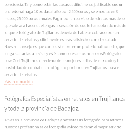
conciencia. Tal y como están las cosas es difícilmente justificable que un
profesional haga 10 bodas al año por 2.500 euros y se embolse en 3
meses, 25.000 euros anuales. Pagar por un servicio de retratos más de lo
que vale va a hacer que tengas la sesación de que te han cobrado más de
lo que el fotógrafo de Trujillanos debería de haberte cobrado por un
servicio de retratos y difícilmente estarás satisfecho con el resultado.
Nuestro consejo es que confíes siempre en un profesional honesto, que
tenga sus tarifas a la vista y esté como lo estamos nosotros Fotógrafo
Low Cost Trujillanos ofreciéndote las mejores tarifas del mercado y la
posibildad de contratar un fotógrafo por horas en Trujillanos para el
servicio de retratos.
Más Información
Fotógrafos Especialistas en retratos en Trujillanos
y toda la provincia de Badajoz.
¿Vives en la provincia de Badajoz y necesitas un fotógrafo para retratos.
Nuestros profesionales de fotografía y vídeo te darán el mejor servicio