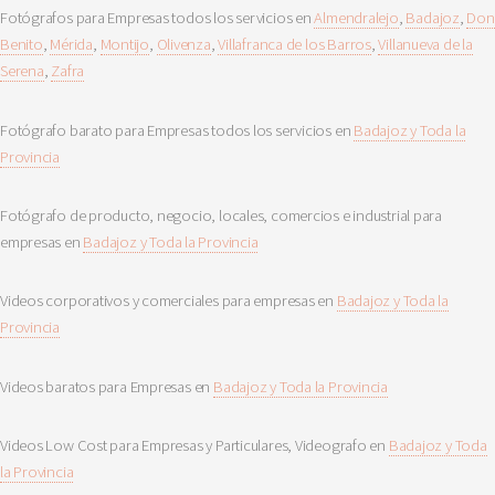
Fotógrafos para Empresas todos los servicios en
Almendralejo
,
Badajoz
,
Don
Benito
,
Mérida
,
Montijo
,
Olivenza
,
Villafranca de los Barros
,
Villanueva de la
Serena
,
Zafra
Fotógrafo barato para Empresas todos los servicios en
Badajoz y Toda la
Provincia
Fotógrafo de producto, negocio, locales, comercios e industrial para
empresas en
Badajoz y Toda la Provincia
Videos corporativos y comerciales para empresas en
Badajoz y Toda la
Provincia
Videos baratos para Empresas en
Badajoz y Toda la Provincia
Videos Low Cost para Empresas y Particulares, Videografo en
Badajoz y Toda
la Provincia