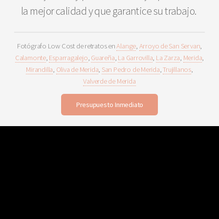
la mejor calidad y que garantice su trabajo.
Fotógrafo Low Cost de retratos en
Alange
,
Arroyo de San Servan
,
Calamonte
,
Esparragalejo
,
Guareña
,
La Garrovilla
,
La Zarza
,
Merida
,
Mirandilla
,
Oliva de Merida
,
San Pedro de Merida
,
Trujillanos
,
Valverde de Merida
Presupuesto Inmediato