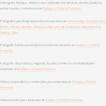
Videografo Badajoz, Videos Low Cost todos los servicos, Bodas, bautizos,
embarazadas y comuniones en
Badajoz y Toda la Provincia
Fotógrafos para Empresas todos los servicios en
Almendralejo
,
Badajoz
,
Don
Benito
,
Mérida
,
Montijo
,
Olivenza
,
Villafranca de los Barros
,
Villanueva de la
Serena
,
Zafra
Fotógrafo barato para Empresas todos los servicios en
Badajoz y Toda la
Provincia
Fotógrafo de producto, negocio, locales, comercios e industrial para
empresas en
Badajoz y Toda la Provincia
Videos corporativos y comerciales para empresas en
Badajoz y Toda la
Provincia
Videos baratos para Empresas en
Badajoz y Toda la Provincia