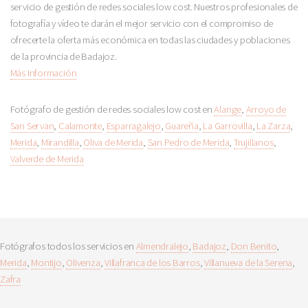
servicio de gestión de redes sociales low cost. Nuestros profesionales de
fotografía y vídeo te darán el mejor servicio con el compromiso de
ofrecerte la oferta más económica en todas las ciudades y poblaciones
de la provincia de Badajoz.
Más Información
Fotógrafo de gestión de redes sociales low cost en
Alange
,
Arroyo de
San Servan
,
Calamonte
,
Esparragalejo
,
Guareña
,
La Garrovilla
,
La Zarza
,
Merida
,
Mirandilla
,
Oliva de Merida
,
San Pedro de Merida
,
Trujillanos
,
Valverde de Merida
Fotógrafos todos los servicios en
Almendralejo
,
Badajoz
,
Don Benito
,
Merida
,
Montijo
,
Olivenza
,
Villafranca de los Barros
,
Villanueva de la Serena
,
Zafra