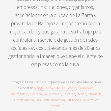
empresas, instituciones, organismos,
asociaciones en la ciudad de La Zarza y
provincia de Badajoz al mejor precio con la
mejor calidad y que garantice su trabajo para
contratar un servicio de gestión de redes
sociales low cost. LLevamos más de 20 años
gestionando la imagen que tiene el cliente de
empresas como la tuya.
Fotógrafo Low Cost para Empresas de gestión de redes sociales
low cost en
Alange
,
Arroyo de San Servan
,
Calamonte
,
Esparragalejo
,
Guareña
,
La Garrovilla
,
La Zarza
,
Merida
,
Mirandilla
,
Oliva de Merida
,
San Pedro de Merida
,
Trujillanos
,
Valverde de
Merida