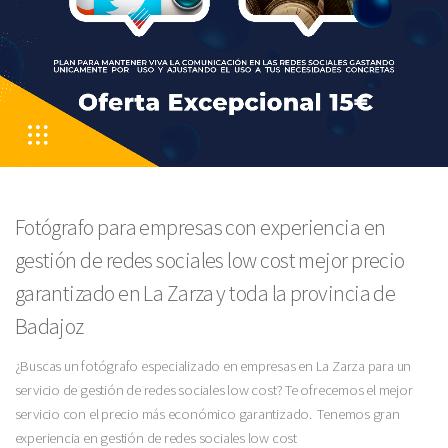
Fotógrafo para empresas con experiencia en
gestión de redes sociales low cost mejor precio
garantizado en La Zarza y toda la provincia de
Badajoz
¿Buscas un fotógrafo especializado en empresas en La Zarza para un
servicio de gestión de redes sociales low cost? Te ofrecemos el mejor
servicio con el precio más económico garantizado. Tenemos gran
experiencia en gestión de redes sociales low cost