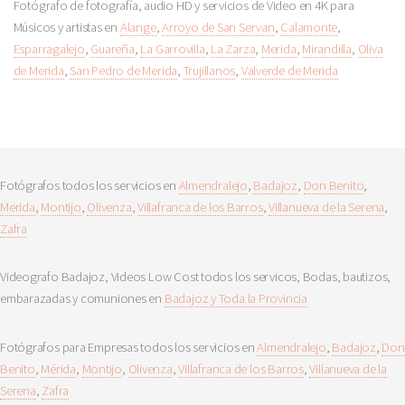
Fotógrafo de fotografía, audio HD y servicios de Video en 4K para
Músicos y artistas en
Alange
,
Arroyo de San Servan
,
Calamonte
,
Esparragalejo
,
Guareña
,
La Garrovilla
,
La Zarza
,
Merida
,
Mirandilla
,
Oliva
de Merida
,
San Pedro de Merida
,
Trujillanos
,
Valverde de Merida
Fotógrafos todos los servicios en
Almendralejo
,
Badajoz
,
Don Benito
,
Merida
,
Montijo
,
Olivenza
,
Villafranca de los Barros
,
Villanueva de la Serena
,
Zafra
Videografo Badajoz, Videos Low Cost todos los servicos, Bodas, bautizos,
embarazadas y comuniones en
Badajoz y Toda la Provincia
Fotógrafos para Empresas todos los servicios en
Almendralejo
,
Badajoz
,
Don
Benito
,
Mérida
,
Montijo
,
Olivenza
,
Villafranca de los Barros
,
Villanueva de la
Serena
,
Zafra