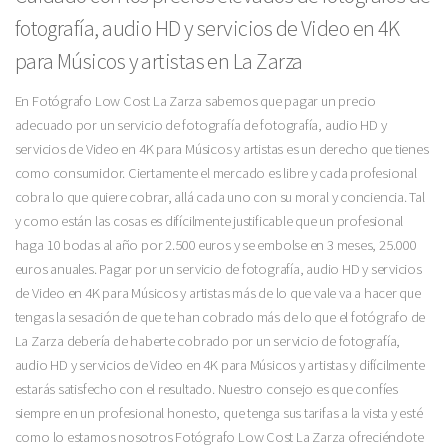
fotografía, audio HD y servicios de Video en 4K
para Músicos y artistas en La Zarza
En Fotógrafo Low Cost La Zarza sabemos que pagar un precio
adecuado por un servicio de fotografía de fotografía, audio HD y
servicios de Video en 4K para Músicos y artistas es un derecho que tienes
como consumidor. Ciertamente el mercado es libre y cada profesional
cobra lo que quiere cobrar, allá cada uno con su moral y conciencia. Tal
y como están las cosas es difícilmente justificable que un profesional
haga 10 bodas al año por 2.500 euros y se embolse en 3 meses, 25.000
euros anuales. Pagar por un servicio de fotografía, audio HD y servicios
de Video en 4K para Músicos y artistas más de lo que vale va a hacer que
tengas la sesación de que te han cobrado más de lo que el fotógrafo de
La Zarza debería de haberte cobrado por un servicio de fotografía,
audio HD y servicios de Video en 4K para Músicos y artistas y difícilmente
estarás satisfecho con el resultado. Nuestro consejo es que confíes
siempre en un profesional honesto, que tenga sus tarifas a la vista y esté
como lo estamos nosotros Fotógrafo Low Cost La Zarza ofreciéndote