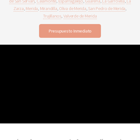
de San Servan
,
Calamonte
,
Esparragalejo
,
Guareña
,
La Garrovilla
,
La
Zarza
,
Merida
,
Mirandilla
,
Oliva de Merida
,
San Pedro de Merida
,
Trujillanos
,
Valverde de Merida
Presupuesto Inmediato